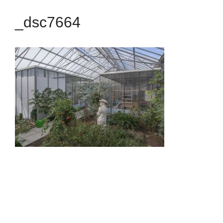
_dsc7664